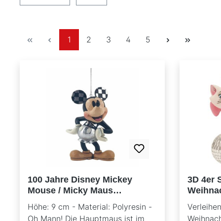
Seite
Seite
Seite
Seite
Seite
1
2
3
4
5
100 Jahre Disney Mickey
3D 4er 
Mouse / Micky Maus
Weihnac
Ornament - Disney Traditions
Köpfe u
Höhe: 9 cm - Material: Polyresin -
Verleihen
Jim Shore 6013808
Weihna
Oh Mann! Die Hauptmaus ist im
Weihnac