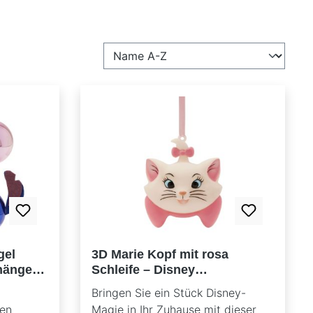
gel
3D Marie Kopf mit rosa
änger -
Schleife – Disney
ln
Weihnachtskugel & Anhänger
Bringen Sie ein Stück Disney-
sdeko
XM23351 | Weihnachtsdeko
nen
Magie in Ihr Zuhause mit dieser