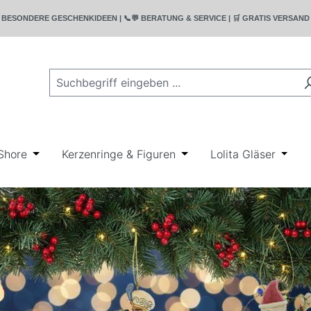
T | 🎁 BESONDERE GESCHENKIDEEN | 📞💬 BERATUNG & SERVICE | 🛒 GRATIS VERSA
rie Bullyland
wn der Kategorie Disney
r Schließe das Dropdown der Kategorie Geschenkideen
Shore
Öffne oder Schließe das Dropdown der Kategorie Ji
Kerzenringe & Figuren
Öffne oder Schließe das
Lolita Gläser
Öffne