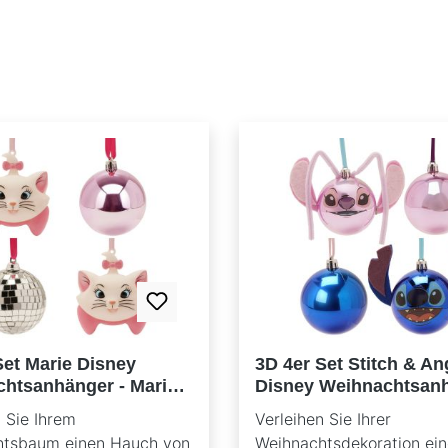
Set Marie Disney
3D 4er Set Stitch & An
htsanhänger - Marie
Disney Weihnachtsanh
nd Kugeln XM23354 |
Stich Köpfe und Kuge
 Sie Ihrem
Verleihen Sie Ihrer
chtsdeko
XM23356 | Weihnacht
htsbaum einen Hauch von
Weihnachtsdekoration ei