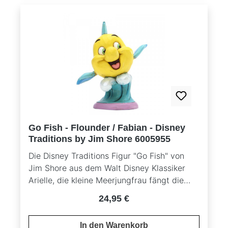
zusätzliche Lebendigkeit.Handbemalt und
handgefertigt aus hochwertigem Steinguss,
beeindruckt die Figur mit den
charakteristischen Rosmaling-Details und
dem unverwechselbaren Stil von Jim
Shore.Das strahlende türkis-blaue Kleid und
die detailreiche Gestaltung machen diese
Figur zu einem besonderen Sammlerstück
für Disney-Fans und Arielle-Liebhaber.Ideal
als festliche Dekoration für Weihnachten
Go Fish - Flounder / Fabian - Disney
oder als einzigartiges Geschenk für Disney-
Traditions by Jim Shore 6005955
Prinzessinnen-Fans.
Die Disney Traditions Figur "Go Fish" von
Jim Shore aus dem Walt Disney Klassiker
Arielle, die kleine Meerjungfrau fängt die
einzigartige Freundschaft zwischen Arielle
Regulärer Preis:
24,95 €
und Fabian perfekt ein. In dieser
charmanten Darstellung ist Fabian, der
In den Warenkorb