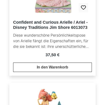
Traditions MarkenlogoEin wunderschönes
Sammlerstück für Disney-Fans und
Liebhaber von Arielle, die kleine
Meerjungfrau
Confident and Curious Arielle / Ariel -
Disney Traditions Jim Shore 6013073
Diese wunderschöne Persönlichkeitspose
von Arielle fängt die Eigenschaften ein, für
die sie bekannt ist: ihre unerschütterliche
Neugierde und ihr Selbstvertrauen. In einer
Regulärer Preis:
37,50 €
bezaubernden Pose, die ihre Abenteuerlust
und ihren unabhängigen Geist widerspiegelt,
In den Warenkorb
bringt sie den Charme von Arielle, die
Meerjungfrau direkt in dein
Zuhause.Entworfen vom preisgekrönten
Künstler Jim Shore, wird diese Figur mit viel
Liebe und Detailtreue von Hand gefertigt
und bemalt.Hergestellt aus hochwertigem
Steinguss, garantiert diese Figur sowohl