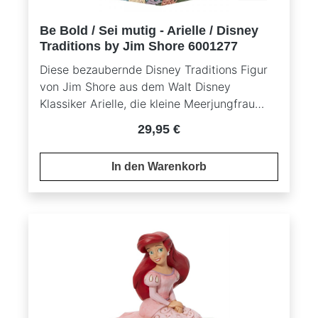
Be Bold / Sei mutig - Arielle / Disney
Traditions by Jim Shore 6001277
Diese bezaubernde Disney Traditions Figur
von Jim Shore aus dem Walt Disney
Klassiker Arielle, die kleine Meerjungfrau
fängt die unbändige Freude und den Mut
Regulärer Preis:
29,95 €
der kleinen Meerjungfrau perfekt ein. Mit
einem Lächeln auf den Lippen und voller
In den Warenkorb
Begeisterung erkundet Ariel Prinz Erics
Königreich – ein Moment voller Aufregung
und Abenteuer, der ihre kühnsten Träume
Wirklichkeit werden lässt. Jim Shores
typische Kunstfertigkeit und liebevollen
Details bringen diese Szene mit viel Charme
und Detailtreue zum Leben.Handgefertigte
Figur aus hochwertigem KunstharzVerpackt
in einer eleganten Geschenkbox mit Disney