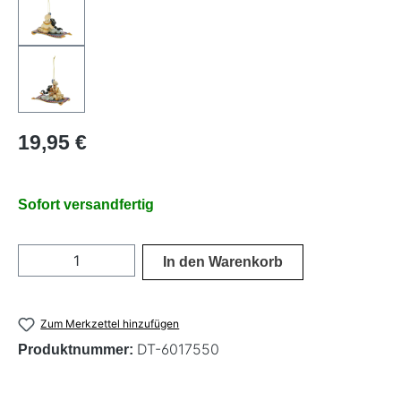
Regulärer Preis:
19,95 €
Sofort versandfertig
Produkt Anzahl: Gib den gewünschten Wer
In den Warenkorb
Zum Merkzettel hinzufügen
DT-6017550
Produktnummer: