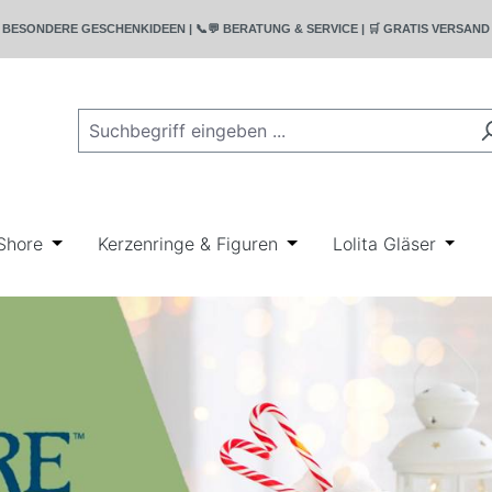
T | 🎁 BESONDERE GESCHENKIDEEN | 📞💬 BERATUNG & SERVICE | 🛒 GRATIS VERSA
rie Bullyland
wn der Kategorie Disney
r Schließe das Dropdown der Kategorie Geschenkideen
Shore
Öffne oder Schließe das Dropdown der Kategorie Ji
Kerzenringe & Figuren
Öffne oder Schließe das
Lolita Gläser
Öffne