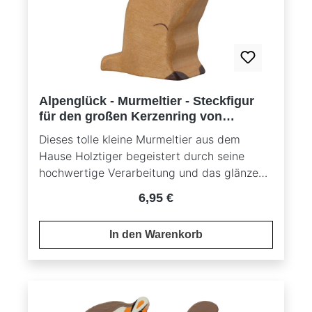
Alpenglück - Murmeltier - Steckfigur
für den großen Kerzenring von
Sebastian Design
Dieses tolle kleine Murmeltier aus dem
Hause Holztiger begeistert durch seine
hochwertige Verarbeitung und das glänzend
polierte Fell in hellem, warmbraunen Ton. Es
Regulärer Preis:
6,95 €
ist eine charmante Figur, die durch ihre
Detailtreue und das natürliche Design
In den Warenkorb
wunderbar in jede Tierwelt-Dekoration
passt. Ideal für Liebhaber von Holzspielzeug
und naturnaher Dekoration.• Murmeltier von
Holztiger – glänzend poliert• Helles,
warmbraunes Fell für einen natürlichen