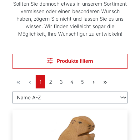
Sollten Sie dennoch etwas in unserem Sortiment
vermissen oder einen besonderen Wunsch
haben, zögern Sie nicht und lassen Sie es uns
wissen. Wir finden vielleicht sogar die
Möglichkeit, Ihre Wunschfigur zu entwickeln!
Produkte filtern
Seite
Seite
Seite
Seite
Seite
1
2
3
4
5