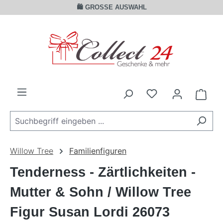
🛍️ GROSSE AUSWAHL
Zum Hauptinhalt springen
Ware
Willow Tree
Familienfiguren
Tenderness - Zärtlichkeiten -
Mutter & Sohn / Willow Tree
Figur Susan Lordi 26073