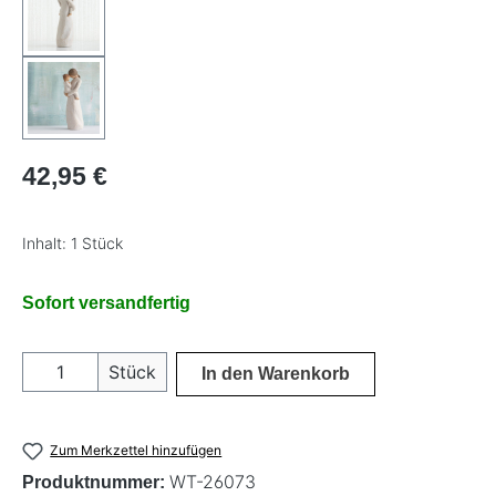
Regulärer Preis:
42,95 €
Inhalt:
1 Stück
Sofort versandfertig
Produkt Anzahl: Gib den gewünschten Wer
Stück
In den Warenkorb
Zum Merkzettel hinzufügen
WT-26073
Produktnummer: