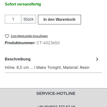
Sofort versandfertig
Produkt Anzahl: Gib den gewünschten Wer
Stück
In den Warenkorb
Zum Merkzettel hinzufügen
CT-4023650
Produktnummer:
Beschreibung
Höhe: 8,5 cm ... I Make Tonight, Material: Resin
SERVICE-HOTLINE