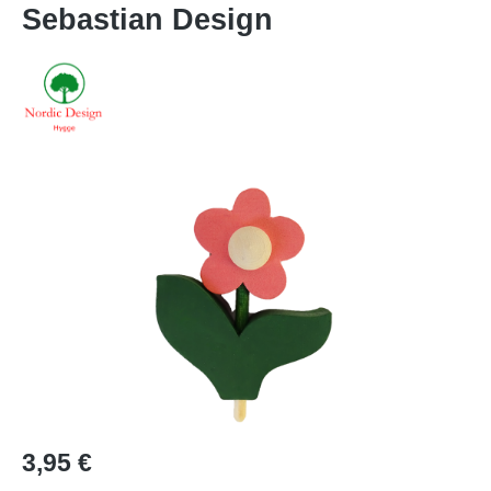
Sebastian Design
Bildergalerie überspringen
Regulärer Preis:
3,95 €