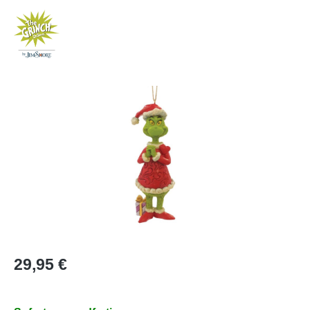
Bildergalerie überspringen
Regulärer Preis:
29,95 €