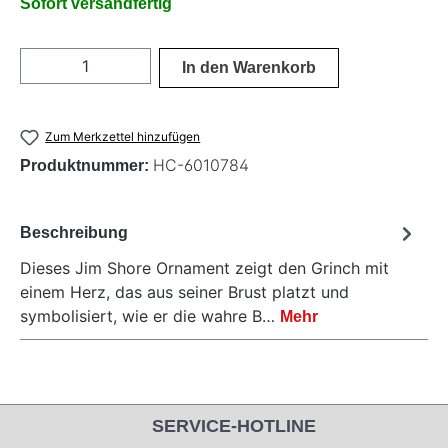
Sofort versandfertig
Produkt Anzahl: Gib den gewünschten Wer
In den Warenkorb
Zum Merkzettel hinzufügen
HC-6010784
Produktnummer:
Beschreibung
Dieses Jim Shore Ornament zeigt den Grinch mit
einem Herz, das aus seiner Brust platzt und
symbolisiert, wie er die wahre B…
Mehr
SERVICE-HOTLINE