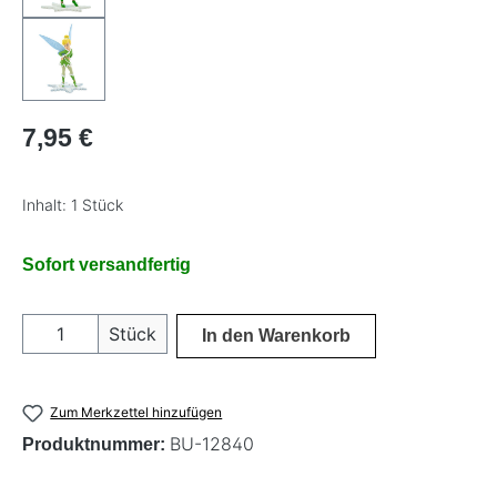
Regulärer Preis:
7,95 €
Inhalt:
1 Stück
Sofort versandfertig
Produkt Anzahl: Gib den gewünschten Wer
Stück
In den Warenkorb
Zum Merkzettel hinzufügen
BU-12840
Produktnummer: