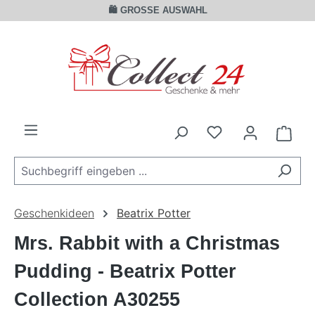
🛍️ GROSSE AUSWAHL
Zum Hauptinhalt springen
Ware
Geschenkideen
Beatrix Potter
Mrs. Rabbit with a Christmas
Pudding - Beatrix Potter
Collection A30255