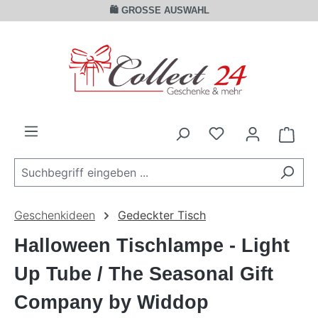
🛍️ GROSSE AUSWAHL
Zum Hauptinhalt springen
Ware
Geschenkideen
Gedeckter Tisch
Halloween Tischlampe - Light
Up Tube / The Seasonal Gift
Company by Widdop