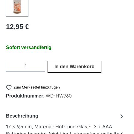
Regulärer Preis:
12,95 €
Sofort versandfertig
Produkt Anzahl: Gib den gewünschten Wer
In den Warenkorb
Zum Merkzettel hinzufügen
WD-HW760
Produktnummer:
Beschreibung
17 x 9,5 cm, Material: Holz und Glas - 3 x AAA
Batterien benötigt (nicht im Lieferumfang enthalten)