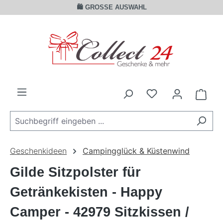
🛍️ GROSSE AUSWAHL
Zum Hauptinhalt springen
Ware
Geschenkideen
Campingglück & Küstenwind
Gilde Sitzpolster für
Getränkekisten - Happy
Camper - 42979 Sitzkissen /