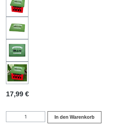
Regulärer Preis:
17,99 €
Produkt Anzahl: Gib den gewünschten Wer
In den Warenkorb