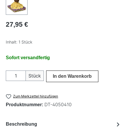
Regulärer Preis:
27,95 €
Inhalt:
1 Stück
Sofort versandfertig
Produkt Anzahl: Gib den gewünschten Wer
Stück
In den Warenkorb
Zum Merkzettel hinzufügen
DT-4050410
Produktnummer:
Beschreibung