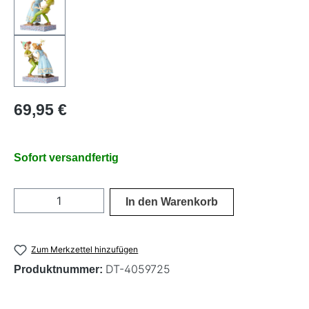
Regulärer Preis:
69,95 €
Sofort versandfertig
Produkt Anzahl: Gib den gewünschten Wer
In den Warenkorb
Zum Merkzettel hinzufügen
DT-4059725
Produktnummer: