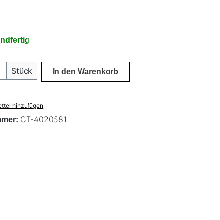
ndfertig
 Anzahl: Gib den gewünschten Wert ein 
Stück
In den Warenkorb
ttel hinzufügen
CT-4020581
mmer: