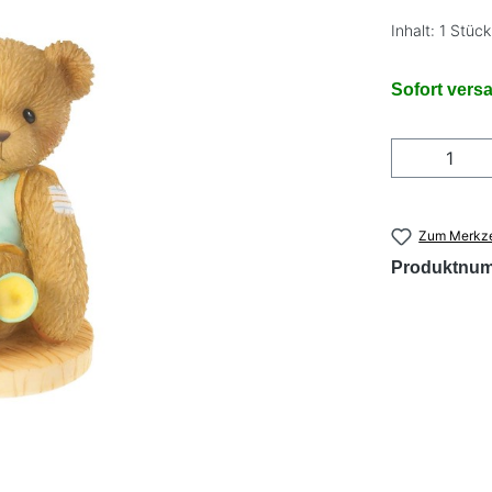
Inhalt:
1 Stück
Sofort versa
Produkt
Zum Merkze
Produktnu