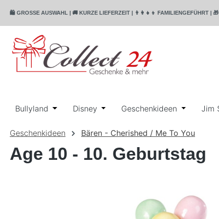
m Hauptinhalt springen
Zur Suche springen
Zur Hauptnavigation springen
🛍️ GROSSE AUSWAHL | 🚚 KURZE LIEFERZEIT | 👨‍👩‍👧‍👦 FAMILIENGEFÜHR
Bullyland
Öffne oder Schließe das Dropdown der Katego
Disney
Öffne oder Schließe das Dropdo
Geschenkideen
Öffne ode
Jim 
Geschenkideen
Bären - Cherished / Me To You
Age 10 - 10. Geburtstag
Bildergalerie überspringen