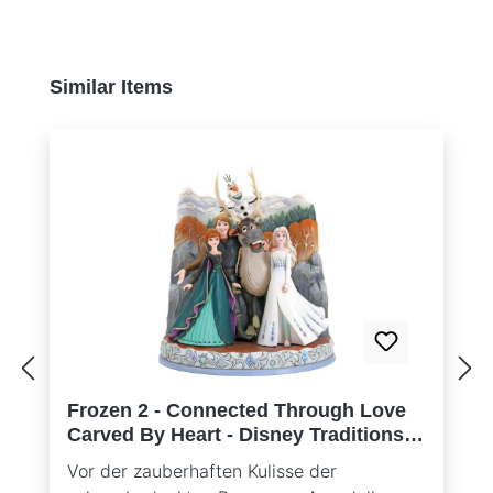
Produktgalerie überspringen
Similar Items
Frozen 2 - Connected Through Love
Carved By Heart - Disney Traditions
Jim Shore 6013077
Vor der zauberhaften Kulisse der