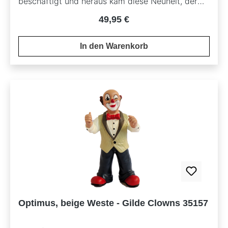
beschäftigt und heraus kam diese Neuheit, der
Eurobelix. Als Besonderheit ist diese Figur mit
Regulärer Preis:
49,95 €
einem Bodenstempel - Sonderfigur zur
europäischen Währungsunion Eurobelix -
In den Warenkorb
versehen.
Optimus, beige Weste - Gilde Clowns 35157