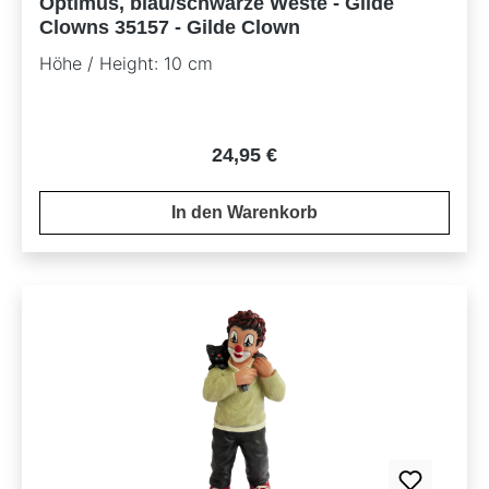
Optimus, blau/schwarze Weste - Gilde
Clowns 35157 - Gilde Clown
Höhe / Height: 10 cm
Regulärer Preis:
24,95 €
In den Warenkorb