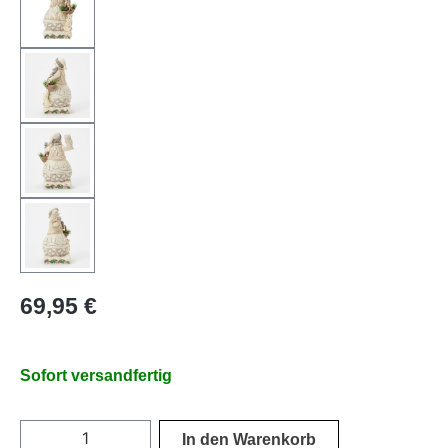
Regulärer Preis:
69,95 €
Sofort versandfertig
Produkt Anzahl: Gib den gewünschten Wer
In den Warenkorb